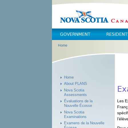
Skip to main content
Skip to navigation
GOVERNMENT
RESIDENT
Home
You are here
Home
About PLANS
Ex
Nova Scotia
Assessments
Les E
Évaluations de la
Nouvelle Écosse
Franç
Nova Scotia
spéci
Examinations
l’élèv
Examens de la Nouvelle
Écosse