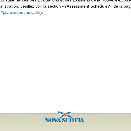
consulter la liste des Évaluations et des Examens de la Nouvelle-Écosse
inistration, veuillez voir la section «?Assessment Schedule?» de la pa
://plans.ednet.ns.ca/
).